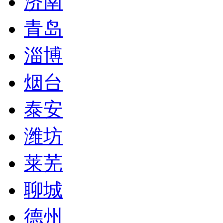
济南
青岛
淄博
烟台
泰安
潍坊
莱芜
聊城
德州