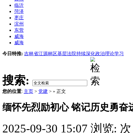
临沂
菏泽
枣庄
滨州
东营
威海
威海
今日特推:
吉林省江源林区基层法院持续深化政治理论学习
搜索:
您的位置
:
主页
>
党建
> » 正文
缅怀先烈励初心 铭记历史勇奋
2025-09-30 15:07
浏览:
次