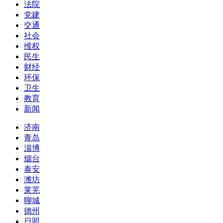
法院
党建
交通
社会
维权
民生
财经
环保
卫生
教育
新闻
济南
青岛
淄博
烟台
泰安
潍坊
莱芜
聊城
德州
日照