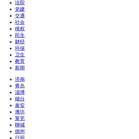
法院
党建
交通
社会
维权
民生
财经
环保
卫生
教育
新闻
济南
青岛
淄博
烟台
泰安
潍坊
莱芜
聊城
德州
日照