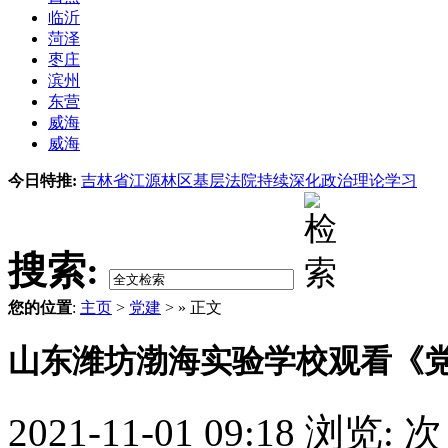
临沂
菏泽
枣庄
滨州
东营
威海
威海
今日特推:
吉林省江源林区基层法院持续深化政治理论学习
搜索:
您的位置
:
主页
>
党建
> » 正文
山东潍坊渤海实验学校观看《
2021-11-01 09:18
浏览:
次